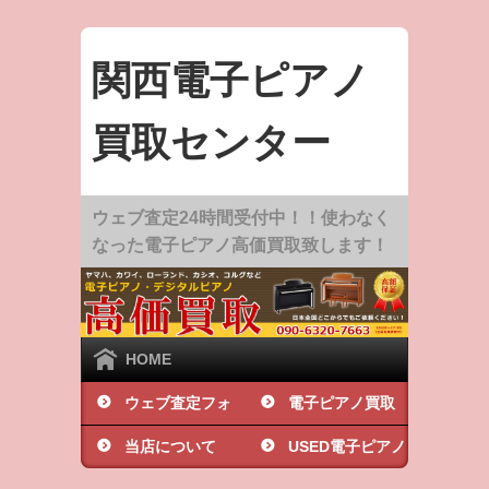
関西電子ピアノ
買取センター
ウェブ査定24時間受付中！！使わなく
なった電子ピアノ高価買取致します！
HOME
ウェブ査定フォ
電子ピアノ買取
ーム
当店について
の基礎知識
USED電子ピアノ