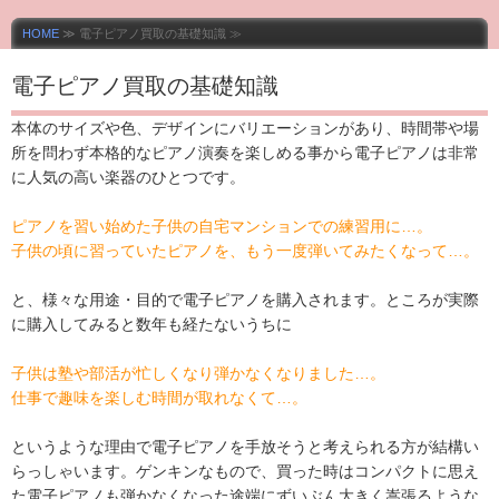
販売中♬LINEか
HOME
≫ 電子ピアノ買取の基礎知識 ≫
らでもご相談
電子ピアノ買取の基礎知識
OK♪
本体のサイズや色、デザインにバリエーションがあり、時間帯や場
所を問わず本格的なピアノ演奏を楽しめる事から電子ピアノは非常
に人気の高い楽器のひとつです。
ピアノを習い始めた子供の自宅マンションでの練習用に…。
子供の頃に習っていたピアノを、もう一度弾いてみたくなって…。
と、様々な用途・目的で電子ピアノを購入されます。ところが実際
に購入してみると数年も経たないうちに
子供は塾や部活が忙しくなり弾かなくなりました…。
仕事で趣味を楽しむ時間が取れなくて…。
というような理由で電子ピアノを手放そうと考えられる方が結構い
らっしゃいます。ゲンキンなもので、買った時はコンパクトに思え
た電子ピアノも弾かなくなった途端にずいぶん大きく嵩張るような